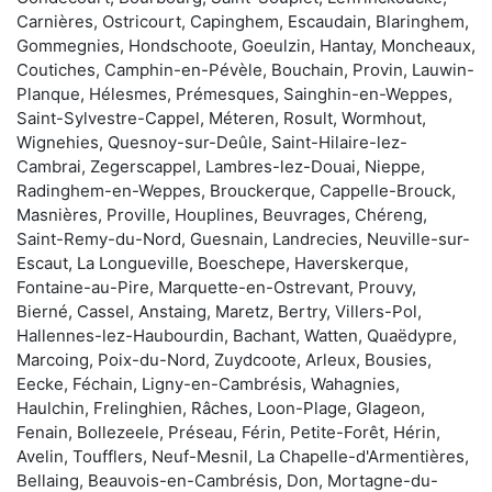
Carnières, Ostricourt, Capinghem, Escaudain, Blaringhem,
Gommegnies, Hondschoote, Goeulzin, Hantay, Moncheaux,
Coutiches, Camphin-en-Pévèle, Bouchain, Provin, Lauwin-
Planque, Hélesmes, Prémesques, Sainghin-en-Weppes,
Saint-Sylvestre-Cappel, Méteren, Rosult, Wormhout,
Wignehies, Quesnoy-sur-Deûle, Saint-Hilaire-lez-
Cambrai, Zegerscappel, Lambres-lez-Douai, Nieppe,
Radinghem-en-Weppes, Brouckerque, Cappelle-Brouck,
Masnières, Proville, Houplines, Beuvrages, Chéreng,
Saint-Remy-du-Nord, Guesnain, Landrecies, Neuville-sur-
Escaut, La Longueville, Boeschepe, Haverskerque,
Fontaine-au-Pire, Marquette-en-Ostrevant, Prouvy,
Bierné, Cassel, Anstaing, Maretz, Bertry, Villers-Pol,
Hallennes-lez-Haubourdin, Bachant, Watten, Quaëdypre,
Marcoing, Poix-du-Nord, Zuydcoote, Arleux, Bousies,
Eecke, Féchain, Ligny-en-Cambrésis, Wahagnies,
Haulchin, Frelinghien, Râches, Loon-Plage, Glageon,
Fenain, Bollezeele, Préseau, Férin, Petite-Forêt, Hérin,
Avelin, Toufflers, Neuf-Mesnil, La Chapelle-d'Armentières,
Bellaing, Beauvois-en-Cambrésis, Don, Mortagne-du-