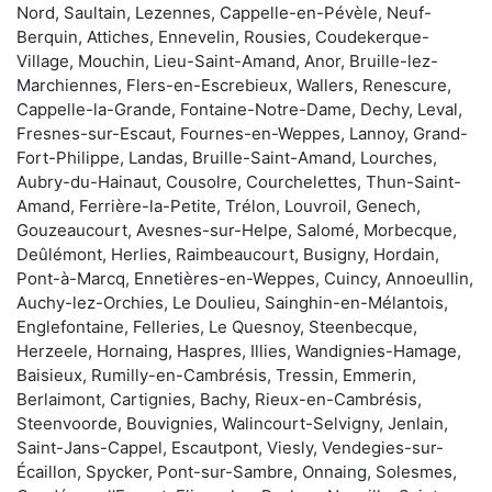
Nord, Saultain, Lezennes, Cappelle-en-Pévèle, Neuf-
Berquin, Attiches, Ennevelin, Rousies, Coudekerque-
Village, Mouchin, Lieu-Saint-Amand, Anor, Bruille-lez-
Marchiennes, Flers-en-Escrebieux, Wallers, Renescure,
Cappelle-la-Grande, Fontaine-Notre-Dame, Dechy, Leval,
Fresnes-sur-Escaut, Fournes-en-Weppes, Lannoy, Grand-
Fort-Philippe, Landas, Bruille-Saint-Amand, Lourches,
Aubry-du-Hainaut, Cousolre, Courchelettes, Thun-Saint-
Amand, Ferrière-la-Petite, Trélon, Louvroil, Genech,
Gouzeaucourt, Avesnes-sur-Helpe, Salomé, Morbecque,
Deûlémont, Herlies, Raimbeaucourt, Busigny, Hordain,
Pont-à-Marcq, Ennetières-en-Weppes, Cuincy, Annoeullin,
Auchy-lez-Orchies, Le Doulieu, Sainghin-en-Mélantois,
Englefontaine, Felleries, Le Quesnoy, Steenbecque,
Herzeele, Hornaing, Haspres, Illies, Wandignies-Hamage,
Baisieux, Rumilly-en-Cambrésis, Tressin, Emmerin,
Berlaimont, Cartignies, Bachy, Rieux-en-Cambrésis,
Steenvoorde, Bouvignies, Walincourt-Selvigny, Jenlain,
Saint-Jans-Cappel, Escautpont, Viesly, Vendegies-sur-
Écaillon, Spycker, Pont-sur-Sambre, Onnaing, Solesmes,