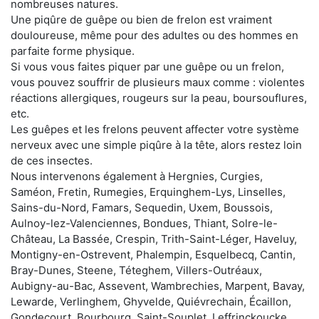
nombreuses natures.
Une piqûre de guêpe ou bien de frelon est vraiment
douloureuse, même pour des adultes ou des hommes en
parfaite forme physique.
Si vous vous faites piquer par une guêpe ou un frelon,
vous pouvez souffrir de plusieurs maux comme : violentes
réactions allergiques, rougeurs sur la peau, boursouflures,
etc.
Les guêpes et les frelons peuvent affecter votre système
nerveux avec une simple piqûre à la tête, alors restez loin
de ces insectes.
Nous intervenons également à Hergnies, Curgies,
Saméon, Fretin, Rumegies, Erquinghem-Lys, Linselles,
Sains-du-Nord, Famars, Sequedin, Uxem, Boussois,
Aulnoy-lez-Valenciennes, Bondues, Thiant, Solre-le-
Château, La Bassée, Crespin, Trith-Saint-Léger, Haveluy,
Montigny-en-Ostrevent, Phalempin, Esquelbecq, Cantin,
Bray-Dunes, Steene, Téteghem, Villers-Outréaux,
Aubigny-au-Bac, Assevent, Wambrechies, Marpent, Bavay,
Lewarde, Verlinghem, Ghyvelde, Quiévrechain, Écaillon,
Gondecourt, Bourbourg, Saint-Souplet, Leffrinckoucke,