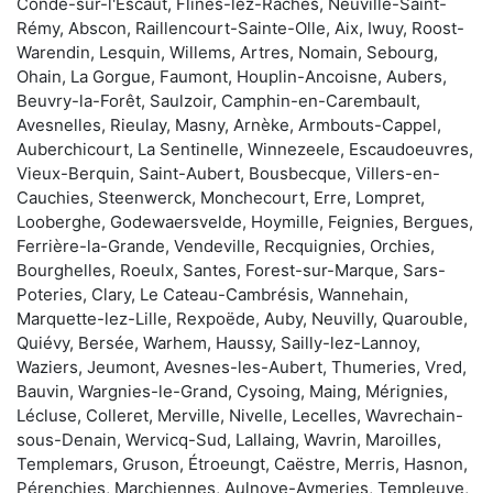
Condé-sur-l'Escaut, Flines-lez-Raches, Neuville-Saint-
Rémy, Abscon, Raillencourt-Sainte-Olle, Aix, Iwuy, Roost-
Warendin, Lesquin, Willems, Artres, Nomain, Sebourg,
Ohain, La Gorgue, Faumont, Houplin-Ancoisne, Aubers,
Beuvry-la-Forêt, Saulzoir, Camphin-en-Carembault,
Avesnelles, Rieulay, Masny, Arnèke, Armbouts-Cappel,
Auberchicourt, La Sentinelle, Winnezeele, Escaudoeuvres,
Vieux-Berquin, Saint-Aubert, Bousbecque, Villers-en-
Cauchies, Steenwerck, Monchecourt, Erre, Lompret,
Looberghe, Godewaersvelde, Hoymille, Feignies, Bergues,
Ferrière-la-Grande, Vendeville, Recquignies, Orchies,
Bourghelles, Roeulx, Santes, Forest-sur-Marque, Sars-
Poteries, Clary, Le Cateau-Cambrésis, Wannehain,
Marquette-lez-Lille, Rexpoëde, Auby, Neuvilly, Quarouble,
Quiévy, Bersée, Warhem, Haussy, Sailly-lez-Lannoy,
Waziers, Jeumont, Avesnes-les-Aubert, Thumeries, Vred,
Bauvin, Wargnies-le-Grand, Cysoing, Maing, Mérignies,
Lécluse, Colleret, Merville, Nivelle, Lecelles, Wavrechain-
sous-Denain, Wervicq-Sud, Lallaing, Wavrin, Maroilles,
Templemars, Gruson, Étroeungt, Caëstre, Merris, Hasnon,
Pérenchies, Marchiennes, Aulnoye-Aymeries, Templeuve,