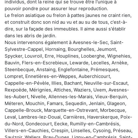
individus, dont la reine qui se trouve être l'unique à
pouvoir pondre pour assurer leur reproduction.
Le frelon asiatique ou frelon à pattes jaunes ne craint rien,
et construit donc son nid au vu et au su de tous, c'est-à-
dire, sur la façade des immeubles. Il aime aussi s'établir
dans les abris de jardin.
Nous intervenons également à Avesnes-le-Sec, Saint-
Sylvestre-Cappel, Hornaing, Bourghelles, Jeumont,
Spycker, Louvroil, Erre, Houplines, Looberghe, Wignehies,
Bauvin, Flers-en-Escrebieux, Lewarde, Lecelles, Arnèke,
Steenbecque, Anstaing, Englefontaine, Prémesques,
Lompret, Ennetières-en-Weppes, Auberchicourt,
Cappelle-en-Pévèle, Illies, Bachant, Neuville-sur-Escaut,
Rexpoëde, Mérignies, Attiches, Waziers, Uxem, Avesnes-
les-Aubert, Nivelle, Allennes-les-Marais, Vieux-Berquin,
Méteren, Mouchin, Famars, Sequedin, Jenlain, Glageon,
Cappelle-Brouck, Marquette-en-Ostrevant, Morbecque,
Leval, Lambres-lez-Douai, Carnières, Haverskerque, Poix-
du-Nord, Gondecourt, Eecke, Rumilly-en-Cambrésis,
Villers-en-Cauchies, Crespin, Linselles, Cysoing, Préseau,
Saulzoir, Wallers, Bray-Dunes, Ligny-en-Cambrésis, Saint-