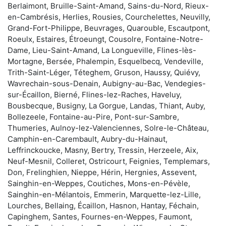
Berlaimont, Bruille-Saint-Amand, Sains-du-Nord, Rieux-
en-Cambrésis, Herlies, Rousies, Courchelettes, Neuvilly,
Grand-Fort-Philippe, Beuvrages, Quarouble, Escautpont,
Roeulx, Estaires, Étroeungt, Cousolre, Fontaine-Notre-
Dame, Lieu-Saint-Amand, La Longueville, Flines-lès-
Mortagne, Bersée, Phalempin, Esquelbecq, Vendeville,
Trith-Saint-Léger, Téteghem, Gruson, Haussy, Quiévy,
Wavrechain-sous-Denain, Aubigny-au-Bac, Vendegies-
sur-Écaillon, Bierné, Flines-lez-Raches, Haveluy,
Bousbecque, Busigny, La Gorgue, Landas, Thiant, Auby,
Bollezeele, Fontaine-au-Pire, Pont-sur-Sambre,
Thumeries, Aulnoy-lez-Valenciennes, Solre-le-Château,
Camphin-en-Carembault, Aubry-du-Hainaut,
Leffrinckoucke, Masny, Bertry, Tressin, Herzeele, Aix,
Neuf-Mesnil, Colleret, Ostricourt, Feignies, Templemars,
Don, Frelinghien, Nieppe, Hérin, Hergnies, Assevent,
Sainghin-en-Weppes, Coutiches, Mons-en-Pévèle,
Sainghin-en-Mélantois, Emmerin, Marquette-lez-Lille,
Lourches, Bellaing, Écaillon, Hasnon, Hantay, Féchain,
Capinghem, Santes, Fournes-en-Weppes, Faumont,