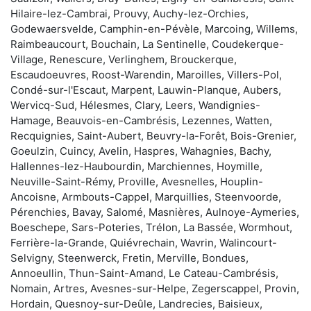
Hilaire-lez-Cambrai, Prouvy, Auchy-lez-Orchies,
Godewaersvelde, Camphin-en-Pévèle, Marcoing, Willems,
Raimbeaucourt, Bouchain, La Sentinelle, Coudekerque-
Village, Renescure, Verlinghem, Brouckerque,
Escaudoeuvres, Roost-Warendin, Maroilles, Villers-Pol,
Condé-sur-l'Escaut, Marpent, Lauwin-Planque, Aubers,
Wervicq-Sud, Hélesmes, Clary, Leers, Wandignies-
Hamage, Beauvois-en-Cambrésis, Lezennes, Watten,
Recquignies, Saint-Aubert, Beuvry-la-Forêt, Bois-Grenier,
Goeulzin, Cuincy, Avelin, Haspres, Wahagnies, Bachy,
Hallennes-lez-Haubourdin, Marchiennes, Hoymille,
Neuville-Saint-Rémy, Proville, Avesnelles, Houplin-
Ancoisne, Armbouts-Cappel, Marquillies, Steenvoorde,
Pérenchies, Bavay, Salomé, Masnières, Aulnoye-Aymeries,
Boeschepe, Sars-Poteries, Trélon, La Bassée, Wormhout,
Ferrière-la-Grande, Quiévrechain, Wavrin, Walincourt-
Selvigny, Steenwerck, Fretin, Merville, Bondues,
Annoeullin, Thun-Saint-Amand, Le Cateau-Cambrésis,
Nomain, Artres, Avesnes-sur-Helpe, Zegerscappel, Provin,
Hordain, Quesnoy-sur-Deûle, Landrecies, Baisieux,