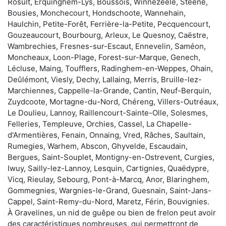
Rosult, Erquinghem-Lys, Boussois, Winnezeele, Steene,
Bousies, Monchecourt, Hondschoote, Wannehain,
Haulchin, Petite-Forêt, Ferrière-la-Petite, Pecquencourt,
Gouzeaucourt, Bourbourg, Arleux, Le Quesnoy, Caëstre,
Wambrechies, Fresnes-sur-Escaut, Ennevelin, Saméon,
Moncheaux, Loon-Plage, Forest-sur-Marque, Genech,
Lécluse, Maing, Toufflers, Radinghem-en-Weppes, Ohain,
Deûlémont, Viesly, Dechy, Lallaing, Merris, Bruille-lez-
Marchiennes, Cappelle-la-Grande, Cantin, Neuf-Berquin,
Zuydcoote, Mortagne-du-Nord, Chéreng, Villers-Outréaux,
Le Doulieu, Lannoy, Raillencourt-Sainte-Olle, Solesmes,
Felleries, Templeuve, Orchies, Cassel, La Chapelle-
d'Armentières, Fenain, Onnaing, Vred, Râches, Saultain,
Rumegies, Warhem, Abscon, Ghyvelde, Escaudain,
Bergues, Saint-Souplet, Montigny-en-Ostrevent, Curgies,
Iwuy, Sailly-lez-Lannoy, Lesquin, Cartignies, Quaëdypre,
Vicq, Rieulay, Sebourg, Pont-à-Marcq, Anor, Blaringhem,
Gommegnies, Wargnies-le-Grand, Guesnain, Saint-Jans-
Cappel, Saint-Remy-du-Nord, Maretz, Férin, Bouvignies.
À Gravelines, un nid de guêpe ou bien de frelon peut avoir
des caractéristiques nombreuses, qui permettront de