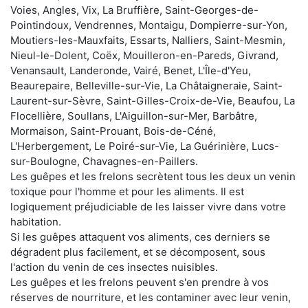
Voies, Angles, Vix, La Bruffière, Saint-Georges-de-
Pointindoux, Vendrennes, Montaigu, Dompierre-sur-Yon,
Moutiers-les-Mauxfaits, Essarts, Nalliers, Saint-Mesmin,
Nieul-le-Dolent, Coëx, Mouilleron-en-Pareds, Givrand,
Venansault, Landeronde, Vairé, Benet, L'Île-d'Yeu,
Beaurepaire, Belleville-sur-Vie, La Châtaigneraie, Saint-
Laurent-sur-Sèvre, Saint-Gilles-Croix-de-Vie, Beaufou, La
Flocellière, Soullans, L'Aiguillon-sur-Mer, Barbâtre,
Mormaison, Saint-Prouant, Bois-de-Céné,
L'Herbergement, Le Poiré-sur-Vie, La Guérinière, Lucs-
sur-Boulogne, Chavagnes-en-Paillers.
Les guêpes et les frelons secrètent tous les deux un venin
toxique pour l'homme et pour les aliments. Il est
logiquement préjudiciable de les laisser vivre dans votre
habitation.
Si les guêpes attaquent vos aliments, ces derniers se
dégradent plus facilement, et se décomposent, sous
l'action du venin de ces insectes nuisibles.
Les guêpes et les frelons peuvent s'en prendre à vos
réserves de nourriture, et les contaminer avec leur venin,