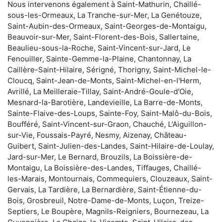
Nous intervenons également à Saint-Mathurin, Chaillé-
sous-les-Ormeaux, La Tranche-sur-Mer, La Genétouze,
Saint-Aubin-des-Ormeaux, Saint-Georges-de-Montaigu,
Beauvoir-sur-Mer, Saint-Florent-des-Bois, Sallertaine,
Beaulieu-sous-la-Roche, Saint-Vincent-sur-Jard, Le
Fenouiller, Sainte-Gemme-la-Plaine, Chantonnay, La
Caillère-Saint-Hilaire, Sérigné, Thorigny, Saint-Michel-le-
Cloucq, Saint-Jean-de-Monts, Saint-Michel-en-l'Herm,
Avrillé, La Meilleraie-Tillay, Saint-André-Goule-d'Oie,
Mesnard-la-Barotière, Landevieille, La Barre-de-Monts,
Sainte-Flaive-des-Loups, Sainte-Foy, Saint-Malô-du-Bois,
Boufféré, Saint-Vincent-sur-Graon, Chauché, L'Aiguillon-
sur-Vie, Foussais-Payré, Nesmy, Aizenay, Château-
Guibert, Saint-Julien-des-Landes, Saint-Hilaire-de-Loulay,
Jard-sur-Mer, Le Bernard, Brouzils, La Boissière-de-
Montaigu, La Boissière-des-Landes, Tiffauges, Chaillé-
les-Marais, Montournais, Commequiers, Clouzeaux, Saint-
Gervais, La Tardière, La Bernardière, Saint-Étienne-du-
Bois, Grosbreuil, Notre-Dame-de-Monts, Luçon, Treize-
Septiers, Le Boupère, Magnils-Reigniers, Bournezeau, La