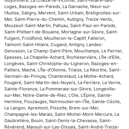
Guyonnière, La Chaize-le-Vicomte, Saint-Hilaire-des-
Loges, Bazoges-en-Pareds, La Garnache, Nieul-sur-
l'Autise, Saligny, Mervent, Saint-Urbain, Bretignolles-sur-
Mer, Saint-Pierre-du-Chemin, Aubigny, Treize-Vents,
Mouzeuil-Saint-Martin, Palluau, Saint-Paul-en-Pareds,
Saint-Philbert-de-Bouaine, Mortagne-sur-Sèvre, Saint-
Fulgent, Froidfond, Mouilleron-le-Captif, Falleron,
Talmont-Saint-Hilaire, Cugand, Antigny, Landes-
Genusson, Le Champ-Saint-Père, Mouchamps, Le Perrier,
Epesses, La Chapelle-Achard, Rocheservière, L'Île-d'Elle,
Longèves, Saint-Christophe-du-Ligneron, Bazoges-en-
Paillers, Maché, L'Île-d'Olonne, Triaize, La Réorthe, Saint-
Germain-de-Prinçay, Chambretaud, La Mothe-Achard,
Fougeré, Saint-Martin-des-Noyers, La Ferrière, La Verrie,
Sainte-Florence, La Pommeraie-sur-Sèvre, Longeville-
sur-Mer, Notre-Dame-de-Riez, L'Oie, L'Épine, Sainte-
Hermine, Pouzauges, Noirmoutier-en-l'Île, Sainte-Cécile,
Le Langon, Apremont, Pissotte, Brem-sur-Mer,
Champagné-les-Marais, Saint-Michel-Mont-Mercure, La
Gaubretière, Bouin, Saint-Denis-la-Chevasse, Saint-
Révérend, Mareuil-sur-Lay-Dissais, Saint-André-Treize-